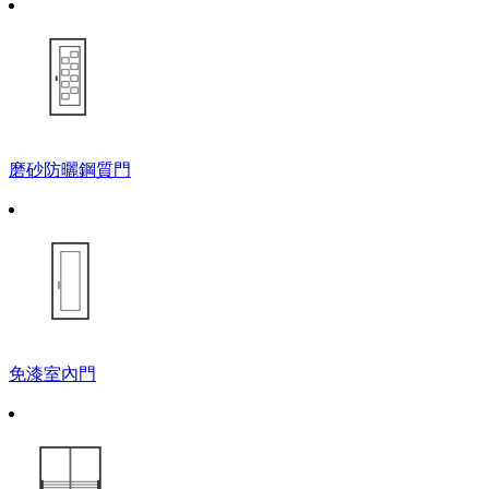
磨砂防曬鋼質門
免漆室內門