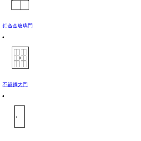
鋁合金玻璃門
不鏽鋼大門