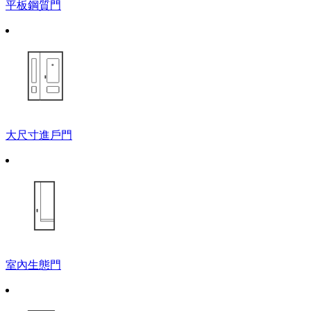
平板鋼質門
大尺寸進戶門
室內生態門